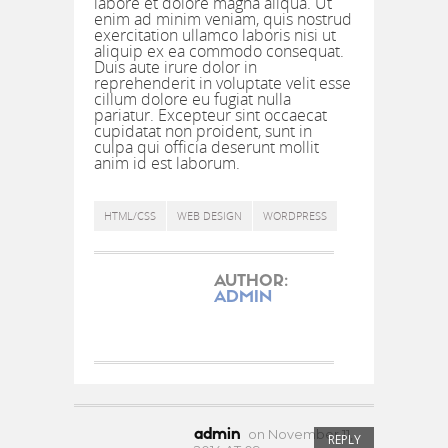
labore et dolore magna aliqua. Ut
enim ad minim veniam, quis nostrud
exercitation ullamco laboris nisi ut
aliquip ex ea commodo consequat.
Duis aute irure dolor in
reprehenderit in voluptate velit esse
cillum dolore eu fugiat nulla
pariatur. Excepteur sint occaecat
cupidatat non proident, sunt in
culpa qui officia deserunt mollit
anim id est laborum.
HTML/CSS
WEB DESIGN
WORDPRESS
AUTHOR:
ADMIN
admin
on November 11,
REPLY