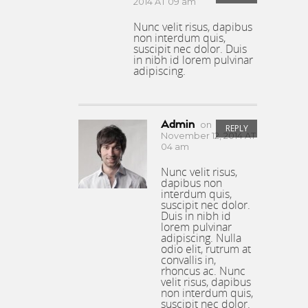
2014 AT 09 am
Nunc velit risus, dapibus
non interdum quis,
suscipit nec dolor. Duis
in nibh id lorem pulvinar
adipiscing.
Admin
on
REPLY
November 12, 2014 AT
04 am
Nunc velit risus,
dapibus non
interdum quis,
suscipit nec dolor.
Duis in nibh id
lorem pulvinar
adipiscing. Nulla
odio elit, rutrum at
convallis in,
rhoncus ac. Nunc
velit risus, dapibus
non interdum quis,
suscipit nec dolor.